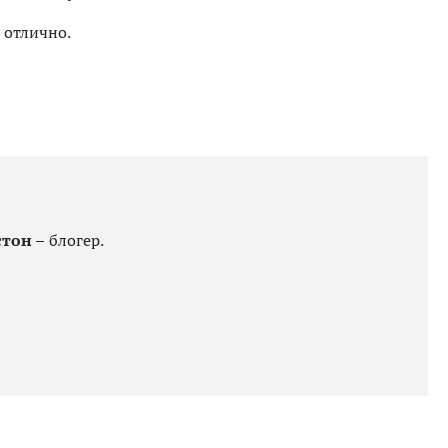
я отлично.
тон –
блогер.