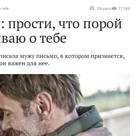
о тебе
Обсудить
22 088
 прости, что порой
ваю о тебе
писала мужу письмо, в котором признается,
он важен для нее.