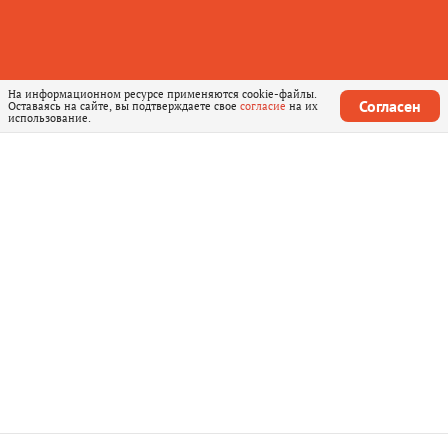
На информационном ресурсе применяются cookie-файлы.
Согласен
Оставаясь на сайте, вы подтверждаете свое
согласие
на их
использование.