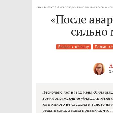
Личный опыт
/
«После аварии мама слишком сильно мен
«После ава
сильно 
Вопрос к эксперту
Познать се
А
Эк
Несколько лет назад меня сбила маш
время окружающие убеждали меня сд
но я никого не слушала и заново нау
решать сама, а мама привыкла, что я