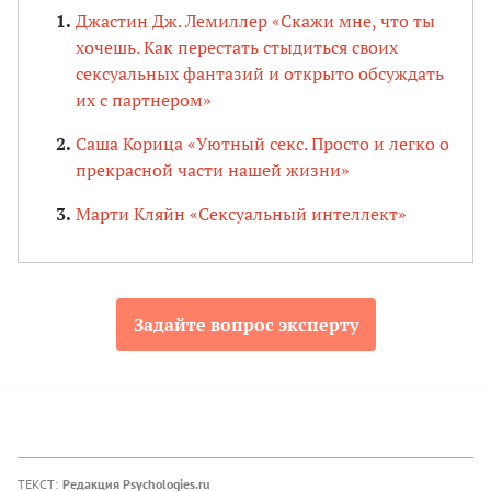
Джастин Дж. Лемиллер «Скажи мне, что ты
хочешь. Как перестать стыдиться своих
сексуальных фантазий и открыто обсуждать
их с партнером»
Саша Корица «Уютный секс. Просто и легко о
прекрасной части нашей жизни»
Марти Кляйн
«Сексуальный интеллект»
Задайте вопрос эксперту
ТЕКСТ:
Редакция Psychologies.ru