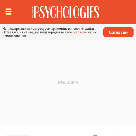
На информационном ресурсе применяются cookie-файлы.
Согласен
Оставаясь на сайте, вы подтверждаете свое
согласие
на их
использование.