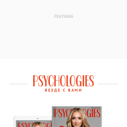
ВЕЗДЕ С ВАМИ