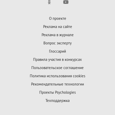
О проекте
Реклама на сайте
Реклама в журнале
Вопрос эксперту
Глоссарий
Правила участия в конкурсах
Пользовательское соглашение
Политика использования cookies
Рекомендательные технологии
Проекты Psychologies
Техподдержка