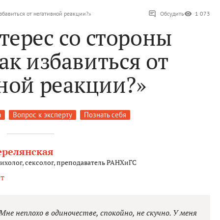
избавиться от негативной реакции?»
Обсудить
1 073
терес со стороны
ак избавиться от
ной реакции?»
а
Вопрос к эксперту
Познать себя
ерелянская
холог, сексолог, преподаватель РАНХиГС
т
не неплохо в одиночестве, спокойно, не скучно. У меня