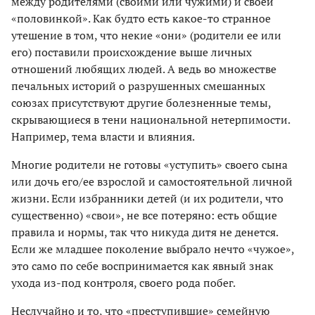
между родителями (своими или чужими) и своей
«половинкой». Как будто есть какое-то странное
утешение в том, что некие «они» (родители ее или
его) поставили происхождение выше личных
отношений любящих людей. А ведь во множестве
печальных историй о разрушенных смешанных
союзах присутствуют другие болезненные темы,
скрывающиеся в тени национальной нетерпимости.
Например, тема власти и влияния.
Многие родители не готовы «уступить» своего сына
или дочь его/ее взрослой и самостоятельной личной
жизни. Если избранники детей (и их родители, что
существенно) «свои», не все потеряно: есть общие
правила и нормы, так что никуда дитя не денется.
Если же младшее поколение выбрало нечто «чужое»,
это само по себе воспринимается как явный знак
ухода из-под контроля, своего рода побег.
Неслучайно и то, что «преступившие» семейную