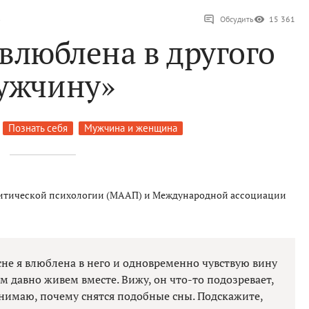
»
Обсудить
15 361
 влюблена в другого
ужчину»
Познать себя
Мужчина и женщина
итической психологии (МААП) и Международной ассоциации
сне я влюблена в него и одновременно чувствую вину
 давно живем вместе. Вижу, он что-то подозревает,
онимаю, почему снятся подобные сны. Подскажите,