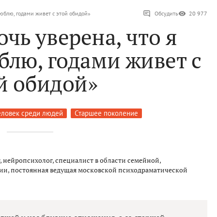
люблю, годами живет с этой обидой»
Обсудить
20 977
чь уверена, что я
блю, годами живет с
й обидой»
ловек среди людей
Старшее поколение
, нейропсихолог, специалист в области семейной,
ии, постоянная ведущая московской психодраматической