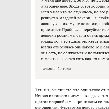
У меня две дочери, 36 и 37 лет. С м
отстраненные. Вроде б, все хорошо:
если у нее что-то случилось, но все 
ревнует к младшей дочери — и люблю
давно уже никому не помогаю, наоб
приезжает. Пробовала переубедить ст
девочки росли, мы были очень дружн
младшую: у той характер независимы
всегда относилась одинаково. Мы с
она есть, не обижаемся и не выясн
сама отказывается хоть как-то помог
Татьяна, 63 года
Татьяна, вы пишете, что одинаково отно
Исходя из вашего письма, складывается
против старшей: «мы принимаем ее тако
отношения». Чувствуется некое лукавств