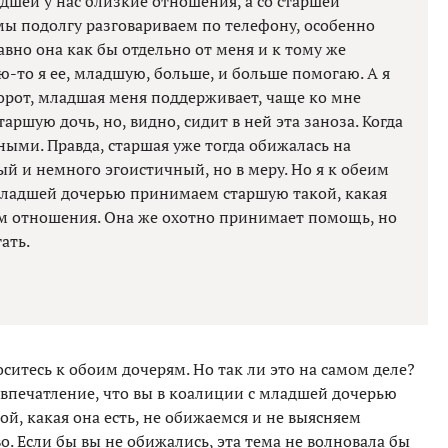
ладшей у нас близкие отношения, а со старшей
 мы подолгу разговариваем по телефону, особенно
равно она как бы отдельно от меня и к тому же
-то я ее, младшую, больше, и больше помогаю. А я
орот, младшая меня поддерживает, чаще ко мне
аршую дочь, но, видно, сидит в ней эта заноза. Когда
ыми. Правда, старшая уже тогда обижалась на
й и немного эгоистичный, но в меру. Но я к обеим
 младшей дочерью принимаем старшую такой, какая
яем отношения. Она же охотно принимает помощь, но
ать.
ситесь к обоим дочерям. Но так ли это на самом деле?
 впечатление, что вы в коалиции с младшей дочерью
й, какая она есть, не обижаемся и не выясняем
о. Если бы вы не обижались, эта тема не волновала бы