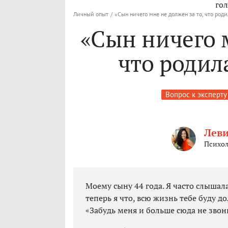
гол
Личный опыт
/
«Сын ничего мне не должен за то, что роди
«Сын ничего м
что родила
Вопрос к эксперту
Лев
Психол
Моему сыну 44 года. Я часто слышал
теперь я что, всю жизнь тебе буду 
«Забудь меня и больше сюда не звон