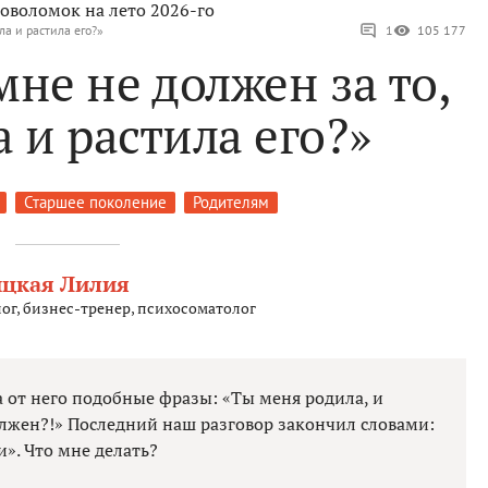
оволомок на лето 2026-го
ла и растила его?»
1
105 177
не не должен за то,
 и растила его?»
Старшее поколение
Родителям
ицкая Лилия
ог, бизнес-тренер, психосоматолог
а от него подобные фразы: «Ты меня родила, и
должен?!» Последний наш разговор закончил словами:
и». Что мне делать?