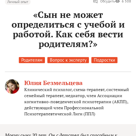
Обсудить
6 508
Личный опыт
«Сын не может
определиться с учебой и
работой. Как себя вести
родителям?»
Родителям
Вопрос к эксперту
Подростки
Юлия Безмельцева
Клинический психолог, схема-терапевт, системный
семейный терапевт, медиатор, член Ассоциации
когнитивно-поведенческой психотерапии (АКПП),
действующий член Профессиональной
Психотерапевтической Лиги (ППЛ)
Моему сыну 20 лет. Он с детства был способным к