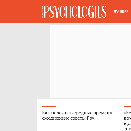
ЛУЧШЕЕ
Как пережить трудные времена:
«Ку
ежедневные советы Psy
поч
нра
тос