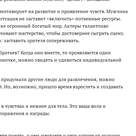
 мотивирует на развитие и проявление чувств. Мужчина
 ситуация не заставит «включить» потаенные ресурсы.
нике огромный богатый мир. Актеры талантливо
чивают мастерство, чтобы достовернее сыграть сцену.
а: заставить зрителя сопереживать.
ратьев? Когда они вместе, то проявляются одни
диночке, можно увидеть и удивиться индивидуальной
й придумали другие люди для развлечения, можно
й. Но, возможно, пришло время взрослеть и создавать
 в чувствах и нежнее для тела. Это ваша воля и
 поражения и награды.
те понять, о чем мечтаете и чего хотите от мужчин.