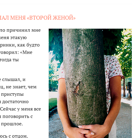
ЛАЛ МЕНЯ «ВТОРОЙ ЖЕНОЙ»
 зло причинил мне
меня этакую
еринки, как будто
говорил: «Мне
тогда ты
е слышал, и
ц, не знает, чем
, приступы
я достаточно
 Сейчас у меня все
ы поговорить с
ь прошлое.
юсь с отцом.