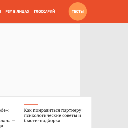
И
PSY В ЛИЦАХ
ГЛОССАРИЙ
ТЕСТЫ
ебе»:
Как понравиться партнеру:
психологические советы и
олана —
бьюти-подборка
да