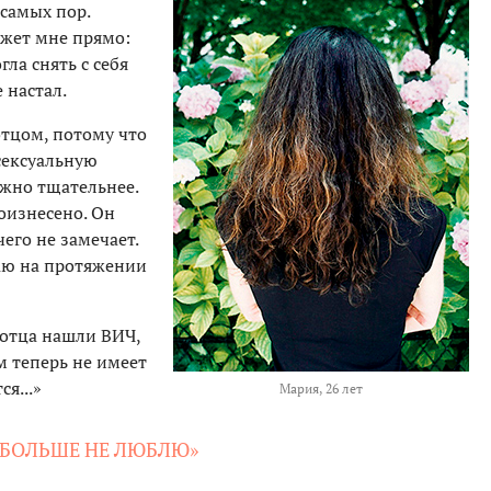
 самых пор.
ажет мне прямо:
гла снять с себя
е настал.
отцом, потому что
 сексуальную
ожно тщательнее.
оизнесено. Он
чего не замечает.
ваю на протяжении
 отца нашли ВИЧ,
м теперь не имеет
я...»
Мария, 26 лет
 БОЛЬШЕ НЕ ЛЮБЛЮ»