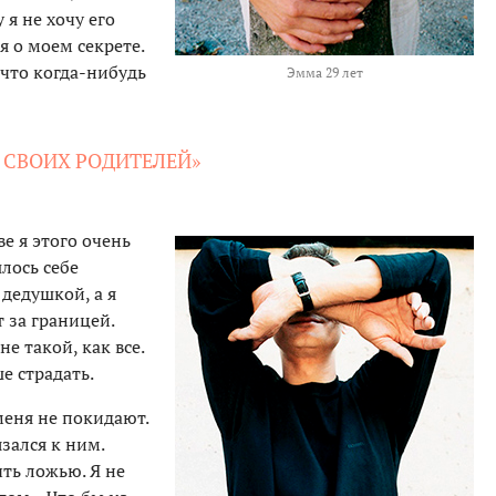
 я не хочу его
ся о моем секрете.
 что когда-нибудь
Эмма 29 лет
 СВОИХ РОДИТЕЛЕЙ»
ве я этого очень
лось себе
дедушкой, а я
 за границей.
е такой, как все.
е страдать.
меня не покидают.
зался к ним.
ыть ложью. Я не