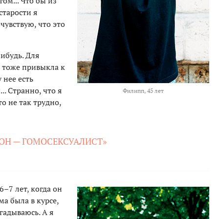
ом... Что бы из
старости я
чувствую, что это
нибудь. Для
а тоже привыкла к
 нее есть
. Странно, что я
Филипп, 45 лет
то не так трудно,
О ОН — ГОМОСЕКСУАЛИСТ»
–7 лет, когда он
а была в курсе,
гадываюсь. А я