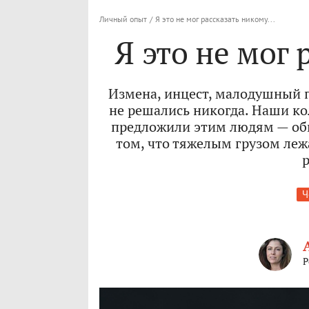
Личный опыт
/
Я это не мог рассказать никому...
Я это не мог 
Измена, инцест, малодушный п
не решались никогда. Наши ко
предложили этим людям — об
том, что тяжелым грузом лежа
р
Ч
Р