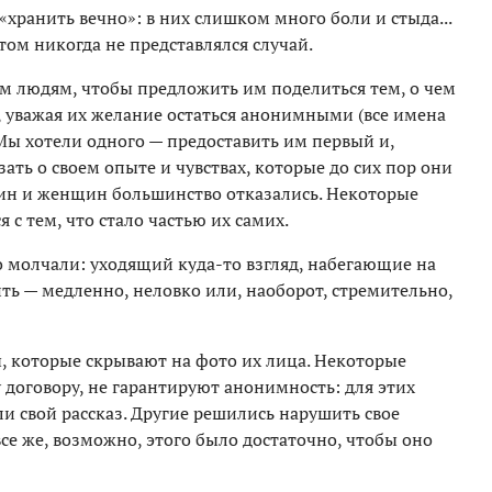
«хранить вечно»: в них слишком много боли и стыда...
том никогда не представлялся случай.
м людям, чтобы предложить им поделиться тем, о чем
, уважая их желание остаться анонимными (все имена
Мы хотели одного — предоставить им первый и,
ать о своем опыте и чувствах, которые до сих пор они
жчин и женщин большинство отказались. Некоторые
я с тем, что стало частью их самих.
лго молчали: уходящий куда-то взгляд, набегающие на
ить — медленно, неловко или, наоборот, стремительно,
 которые скрывают на фото их лица. Некоторые
договору, не гарантируют анонимность: для этих
ли свой рассказ. Другие решились нарушить свое
се же, возможно, этого было достаточно, чтобы оно