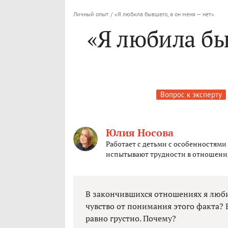
Личный опыт
/
«Я любила бывшего, а он меня — нет»
«Я любила бы
Вопрос к эксперту
Юлия Носова
Работает с детьми с особенностями
испытывают трудности в отношени
В закончившихся отношениях я люби
чувство от понимания этого факта? В
равно грустно. Почему?