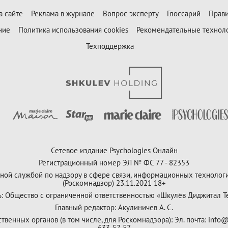
а сайте
Реклама в журнале
Вопрос эксперту
Глоссарий
Прави
ние
Политика использования cookies
Рекомендательные технол
Техподдержка
Сетевое издание Psychologies Онлайн
Регистрационный номер ЭЛ № ФС 77 - 82353
ной службой по надзору в сфере связи, информационных технолог
(Роскомнадзор) 23.11.2021 18+
ь: Общество с ограниченной ответственностью «Шкулёв Диджитал Т
Главный редактор: Акулиничев А. С.
венных органов (в том числе, для Роскомнадзора): Эл. почта: info@
633-57-57