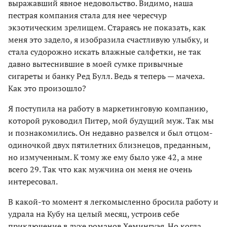
выражавший явное недовольство. Видимо, наша
пестрая компания стала для нее чересчур
экзотическим зрелищем. Стараясь не показать, как
меня это задело, я изобразила счастливую улыбку, и
стала судорожно искать влажные салфетки, не так
давно вытеснившие в моей сумке привычные
сигареты и банку Ред Булл. Ведь я теперь — мачеха.
Как это произошло?
Я поступила на работу в маркетинговую компанию,
которой руководил Питер, мой будущий муж. Так мы
и познакомились. Он недавно развелся и был отцом-
одиночкой двух пятилетних близнецов, преданным,
но измученным. К тому же ему было уже 42, а мне
всего 29. Так что как мужчина он меня не очень
интересовал.
В какой-то момент я легкомысленно бросила работу и
удрала на Кубу на целый месяц, устроив себе
приключение в духе романов Хемингуэя. Но когда