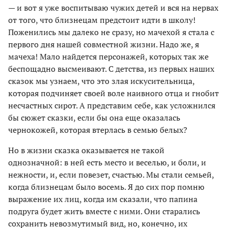
— и вот я уже воспитываю чужих детей и вся на нервах
от того, что близнецам предстоит идти в школу!
Поженились мы далеко не сразу, но мачехой я стала с
первого дня нашей совместной жизни. Надо же, я
мачеха! Мало найдется персонажей, которых так же
беспощадно высмеивают. С детства, из первых наших
сказок мы узнаем, что это злая искусительница,
которая подчиняет своей воле наивного отца и гнобит
несчастных сирот. А представим себе, как усложнился
бы сюжет сказки, если бы она еще оказалась
чернокожей, которая втерлась в семью белых?
Но в жизни сказка оказывается не такой
однозначной: в ней есть место и веселью, и боли, и
нежности, и, если повезет, счастью. Мы стали семьей,
когда близнецам было восемь. Я до сих пор помню
выражение их лиц, когда им сказали, что папина
подруга будет жить вместе с ними. Они старались
сохранить невозмутимый вид, но, конечно, их