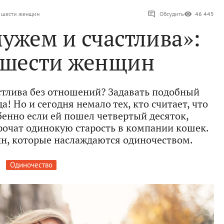
и шести женщин
Обсудить
46 445
мужем и счастлива»:
 шести женщин
тлива без отношений? Задавать подобный
! Но и сегодня немало тех, кто считает, что
бенно если ей пошел четвертый десяток,
орочат одинокую старость в компании кошек.
н, которые наслаждаются одиночеством.
Одиночество