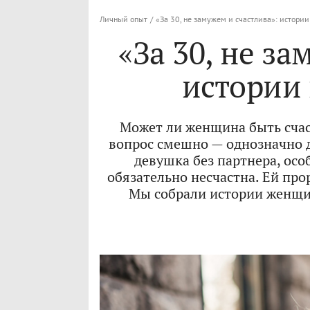
Личный опыт
/
«За 30, не замужем и счастлива»: истори
«За 30, не за
истории
Может ли женщина быть счас
вопрос смешно — однозначно да
девушка без партнера, осо
обязательно несчастна. Ей пр
Мы собрали истории женщи