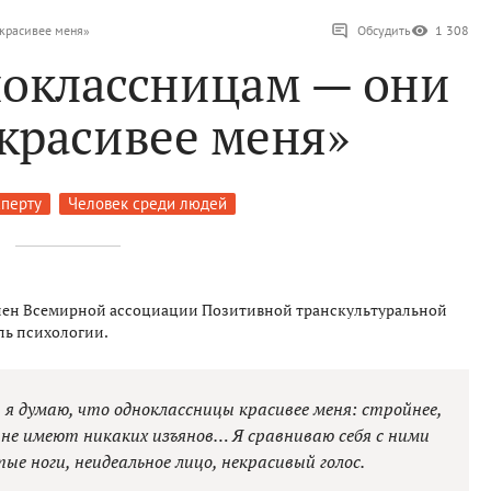
красивее меня»
Обсудить
1 308
ноклассницам — они
красивее меня»
сперту
Человек среди людей
член Всемирной ассоциации Позитивной транскультуральной
ль психологии.
, я думаю, что одноклассницы красивее меня: стройнее,
 не имеют никаких изъянов… Я сравниваю себя с ними
е ноги, неидеальное лицо, некрасивый голос.