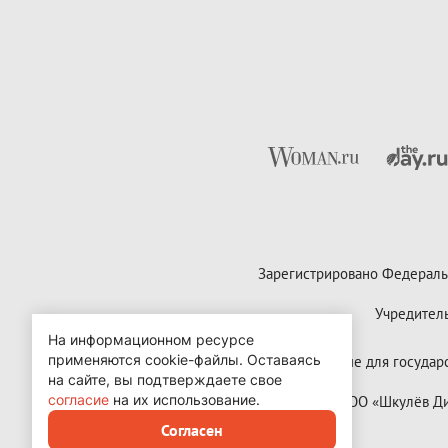
Зарегистрировано Федераль
Учредител
На информационном ресурсе
применяются cookie-файлы.
Оставаясь
Контактные данные для государст
на сайте, вы подтверждаете свое
согласие
на их использование.
Copyright (с) ООО «Шкулёв 
Согласен