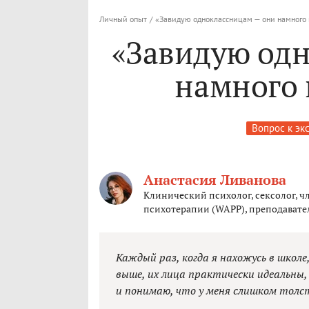
Личный опыт
/
«Завидую одноклассницам — они намного 
«Завидую од
намного 
Вопрос к эк
Анастасия Ливанова
Клинический психолог, сексолог, 
психотерапии (WAPP), преподавате
Каждый раз, когда я нахожусь в школе
выше, их лица практически идеальны,
и понимаю, что у меня слишком толсты