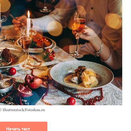
О
Shutterstock/Fotodom.ru
Начать тест