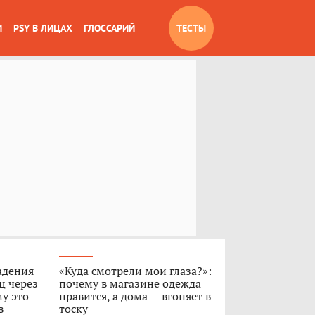
И
PSY В ЛИЦАХ
ГЛОССАРИЙ
ТЕСТЫ
адения
«Куда смотрели мои глаза?»:
ц через
почему в магазине одежда
му это
нравится, а дома — вгоняет в
в
тоску