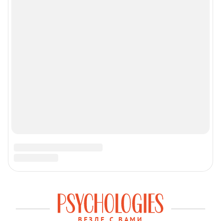
Сетевое издание Psychologies Онлайн
Регистрационный номер ЭЛ № ФС 77 - 82353
Зарегистрировано Федеральной службой по надзору в
сфере связи, информационных технологий и массовых
коммуникаций (Роскомнадзор) 23.11.2021 18+
Учредитель: Общество с ограниченной
ответственностью «Шкулёв Диджитал Технологии»
Главный редактор: Акулиничев А. С.
Контактные данные для государственных органов (в том
числе, для Роскомнадзора): Эл. почта:
info@psychologies.ru телефон: +7(495) 633-57-57
Copyright (с) ООО «Шкулёв Диджитал Технологии», 2026.
Любое воспроизведение материалов сайта без
разрешения редакции воспрещается.