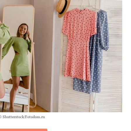
О
Shutterstock/Fotodom.ru