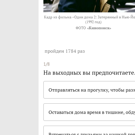
Кадр из фильма «Один дома 2: Затерянный в Нью-Й
(1992 год)
ФОТО
«Кинопоиск»
пройден 1784 раз
1/8
На выходных вы предпочитает
Отправляться на прогулку, чтобы р
Оставаться дома время в тишине, об
Встречаться с друзьями за чашкой го