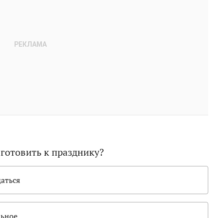
 готовить к празднику?
даться
льное