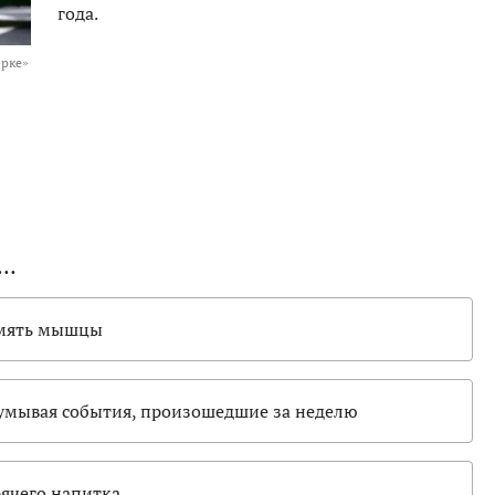
года.
орке»
е…
азмять мышцы
думывая события, произошедшие за неделю
рячего напитка