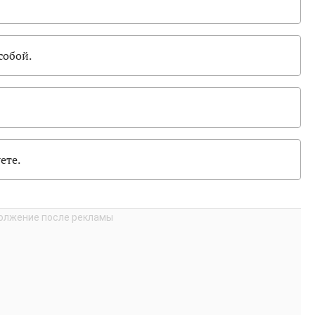
собой.
ете.