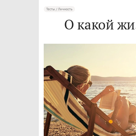
Тесты / Личность
О какой жи