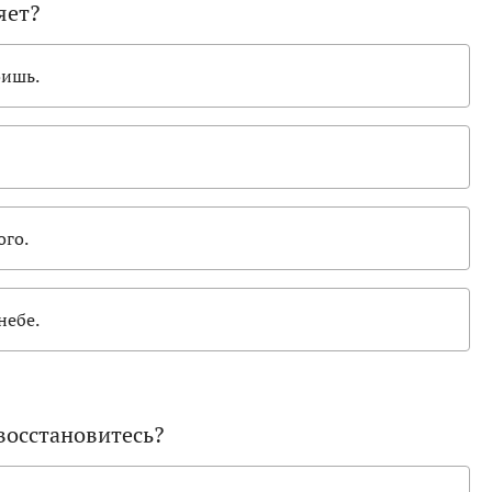
яет?
оишь.
ого.
небе.
восстановитесь?