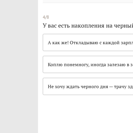
4/8
У вас есть накопления на черны
А как же! Откладываю с каждой зарп
Коплю понемногу, иногда залезаю в 
Не хочу ждать черного дня — трачу зд