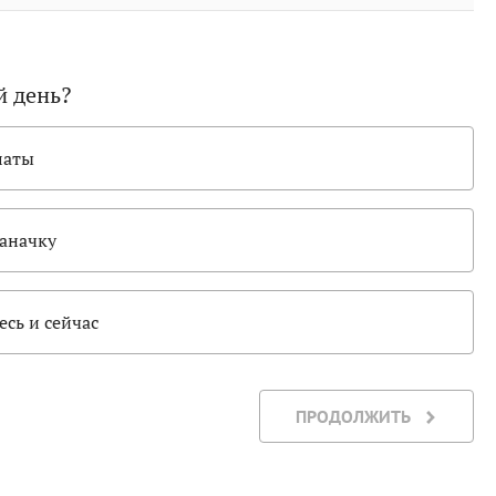
й день?
латы
заначку
есь и сейчас
ПРОДОЛЖИТЬ