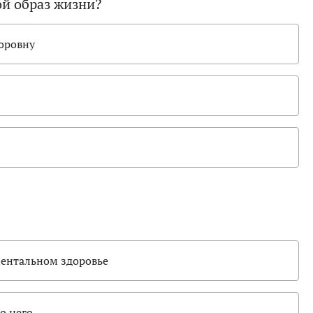
ой образ жизни?
поровну
 ментальном здоровье
о него