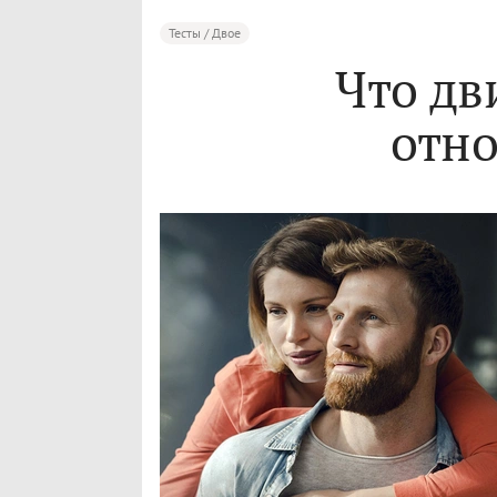
Тесты / Двое
Что д
отн