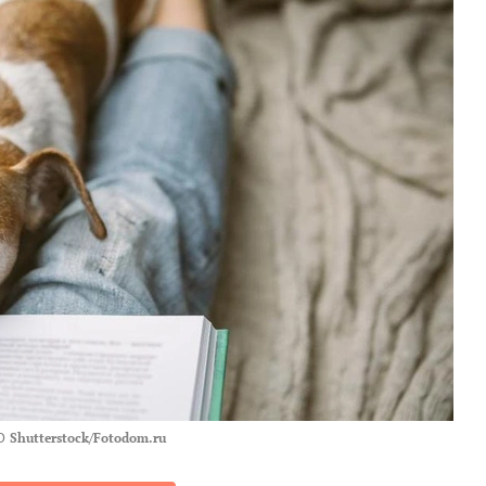
О
Shutterstock/Fotodom.ru