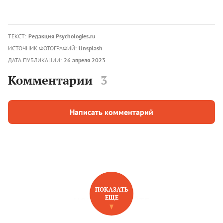
ТЕКСТ:
Редакция Psychologies.ru
ИСТОЧНИК ФОТОГРАФИЙ:
Unsplash
ДАТА ПУБЛИКАЦИИ:
26 апреля 2023
Комментарии
3
Написать комментарий
ПОКАЗАТЬ
ЕЩЕ
НОВОЕ НА САЙТЕ