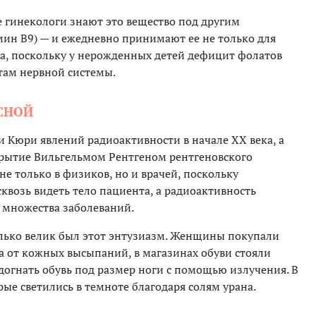
 гинекологи знают это вещество под другим
мин В9) — и ежедневно принимают ее не только для
ода, поскольку у нерожденных детей дефицит фолатов
ам нервной системы.
АСНОЙ
 Кюри явлений радиоактивности в начале XX века, а
крытие Вильгельмом Рентгеном рентгеновского
е только в физиков, но и врачей, поскольку
квозь видеть тело пациента, а радиоактивность
т множества заболеваний.
олько велик был этот энтузиазм. Женщины покупали
а от кожных высыпаний, в магазинах обуви стояли
догнать обувь под размер ноги с помощью излучения. В
рые светились в темноте благодаря солям урана.