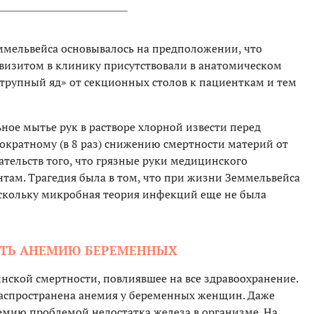
ммельвейса основывалось на предположении, что
 визитом в клинику присутствовали в анатомическом
«трупный яд» от секционных столов к пациенткам и тем
ьное мытье рук в растворе хлорной извести перед
ократному (в 8 раз) снижению смертности материй от
ательств того, что грязные руки медицинского
нтам. Трагедия была в том, что при жизни Земмельвейса
скольку микробная теория инфекций еще не была
ИТЬ АНЕМИЮ БЕРЕМЕННЫХ
нской смертности, повлиявшее на все здравоохранение.
распространена анемия у беременных женщин. Даже
емию проблемой недостатка железа в организме. На