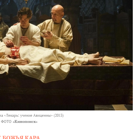
а «Лекарь: учение Авиценны» (2013)
ФОТО
«Кинопоиск»
Е БОЖЬЯ КАРА