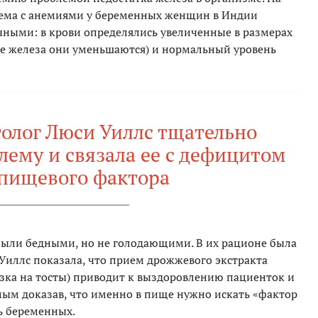
лема с анемиями у беременных женщин в Индии
ичными: в крови определялись увеличенные в размерах
те железа они уменьшаются) и нормальный уровень
олог Люси Уиллс тщательно
лему и связала ее с дефицитом
 пищевого фактора
были бедными, но не голодающими. В их рационе была
у Уиллс показала, что прием дрожжевого экстракта
зка на тосты) приводит к выздоровлению пациенток и
мым доказав, что именно в пище нужно искать «фактор
ь беременных.