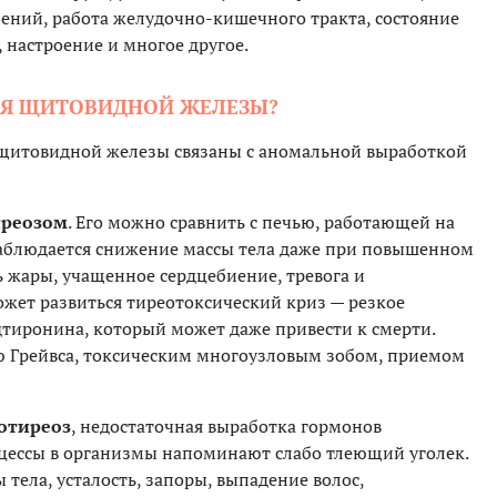
щений, работа желудочно-кишечного тракта, состояние
 настроение и многое другое.
ИЯ ЩИТОВИДНОЙ ЖЕЛЕЗЫ?
щитовидной железы связаны с аномальной выработкой
иреозом
. Его можно сравнить с печью, работающей на
аблюдается снижение массы тела даже при повышенном
ь жары, учащенное сердцебиение, тревога и
ожет развиться тиреотоксический криз — резкое
тиронина, который может даже привести к смерти.
ю Грейвса, токсическим многоузловым зобом, приемом
отиреоз
, недостаточная выработка гормонов
цессы в организмы напоминают слабо тлеющий уголек.
ела, усталость, запоры, выпадение волос,