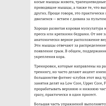
косые мышцы живота, трапециевидны
приводящие мышцы, а также те, что вы
других. Проще говоря, это практически
двигаемся — встаем с дивана за пульт
Хорошо развитая коровая мускулатура н
пресса или крепкими бедрами. От нее з
анатомически верное расположение вну
Эти мышцы отвечают за распределение
появление грыж. В общем, поддержание
укрепления кора.
Тренировки, которые направлены на р
тренингу, но часто делают акцент имен
большинстве фитнес-клубов этот вид т
занятия делят на Low Core, Upper Core,
прорабатывать верхнюю и нижнюю части
сразу, практически в один присест.
Большая часть упражнений выполняется