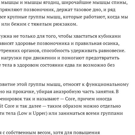
е мышцы и мышцы ягодиц, широчайшие мышцы спины,
прямляют позвоночник, держат тазовое дно, и ряд
 все крупные группы мышц, которые работают, когда мы
ом или бежим с тяжелым рюкзаком.
ужна не только для того, чтобы хвастаться кубиками
ависят здоровье позвоночника и правильная осанка,
тренних органов, способность удерживать равновесие.
 нагрузки при движении и помогают предотвратить
 тела в здоровом состоянии едва ли возможно без
азвитие этой группы мышц, относят к функциональному
но на прокачке, убирая анаэробную часть занятия. В
ренировок так и называют — Core, причем иногда
 Fit Core и так далее — таким образом можно отдельно
 тела (Low и Upper) или заниматься всеми группами
 с собственным весом, хотя для повышения