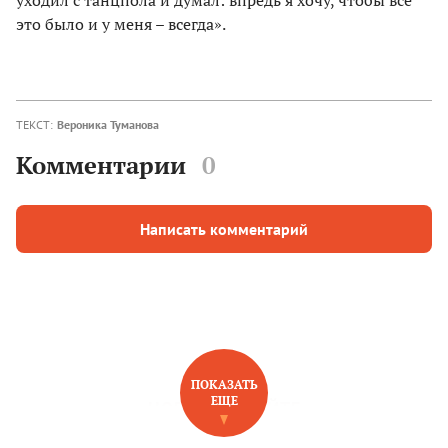
это было и у меня – всегда».
ТЕКСТ:
Вероника Туманова
Комментарии
0
Написать комментарий
ПОКАЗАТЬ
ЕЩЕ
НОВОЕ НА САЙТЕ