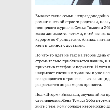
Бывают такие семьи, неправдоподобно 
романтической страсти родители, посл
глянцевого журнала. Семья Томаса и Эбб
мама занимается детьми, и сейчас им 
курорте во Французских Альпах: пять 
неги и ужинов с друзьями.
Но что-то идет не так: на второй день о
стремительно приближается лавина, и То
прихватив телефон и перчатки. И хотя 
накрывает снежным туманом и уже нес
возвращаются к трапезе, — из-за инцид
разрастается до размеров пропасти.
Под «Шторм» Вивальди, звучащий на пр
случившемся. Жена Томаса Эбба пережив
жить с тем, кому больше невозможно до