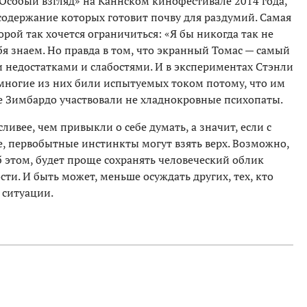
собый взгляд» на Каннском кинофестивале 2014 года,
содержание которых готовит почву для раздумий. Самая
орой так хочется ограничиться: «Я бы никогда так не
бя знаем. Но правда в том, что экранный Томас — самый
недостатками и слабостями. И в экспериментах Стэнли
многие из них били испытуемых током потому, что им
е Зимбардо участвовали не хладнокровные психопаты.
сливее, чем привыкли о себе думать, а значит, если с
е, первобытные инстинкты могут взять верх. Возможно,
б этом, будет проще сохранять человеческий облик
ти. И быть может, меньше осуждать других, тех, кто
 ситуации.