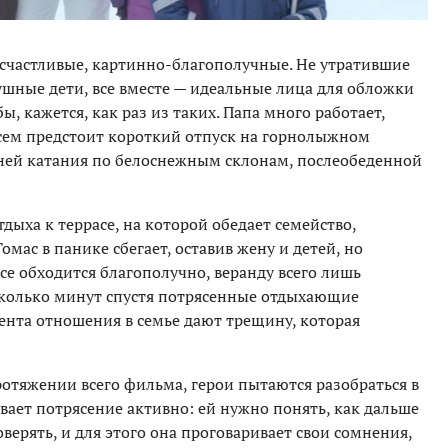
счастливые, картинно-благополучные. Не утратившие
ушные дети, все вместе — идеальные лица для обложки
ы, кажется, как раз из таких. Папа много работает,
всем предстоит короткий отпуск на горнолыжном
дней катания по белоснежным склонам, послеобеденной
тдыха к террасе, на которой обедает семейство,
мас в панике сбегает, оставив жену и детей, но
все обходится благополучно, веранду всего лишь
колько минут спустя потрясенные отдыхающие
ента отношения в семье дают трещину, которая
отяжении всего фильма, герои пытаются разобраться в
ает потрясение активно: ей нужно понять, как дальше
верять, и для этого она проговаривает свои сомнения,