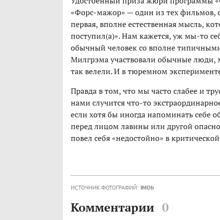
Удостоенный приза жюри программы «О
«Форс-мажор» — один из тех фильмов, 
первая, вполне естественная мысль, кот
поступил(а)». Нам кажется, уж мы-то се
обычный человек со вполне типичными 
Милгрэма участвовали обычные люди, 
так велели. И в тюремном эксперимент
Правда в том, что мы часто слабее и тру
нами случится что-то экстраординарно
если хотя бы иногда напоминать себе о
перед лицом лавины или другой опаснос
повел себя «недостойно» в критической
ИСТОЧНИК ФОТОГРАФИЙ:
IMDb
Комментарии
0