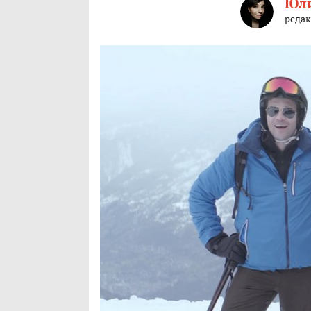
Юли
редак