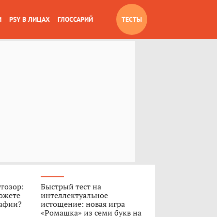
И
PSY В ЛИЦАХ
ГЛОССАРИЙ
ТЕСТЫ
угозор:
Быстрый тест на
ожете
интеллектуальное
рафии?
истощение: новая игра
«Ромашка» из семи букв на