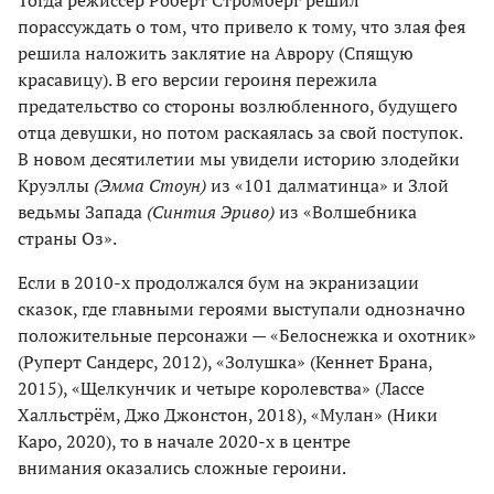
порассуждать о том, что привело к тому, что злая фея
решила наложить заклятие на Аврору (Спящую
красавицу). В его версии героиня пережила
предательство со стороны возлюбленного, будущего
отца девушки, но потом раскаялась за свой поступок.
В новом десятилетии мы увидели историю злодейки
Круэллы
(Эмма Стоун)
из «101 далматинца» и Злой
ведьмы Запада
(Синтия Эриво)
из «Волшебника
страны Оз».
Если в 2010-х продолжался бум на экранизации
сказок, где главными героями выступали однозначно
положительные персонажи — «Белоснежка и охотник»
(Руперт Сандерс, 2012), «Золушка» (Кеннет Брана,
2015), «Щелкунчик и четыре королевства» (Лассе
Халльстрём, Джо Джонстон, 2018), «Мулан» (Ники
Каро, 2020), то в начале 2020-х в центре
внимания оказались сложные героини.