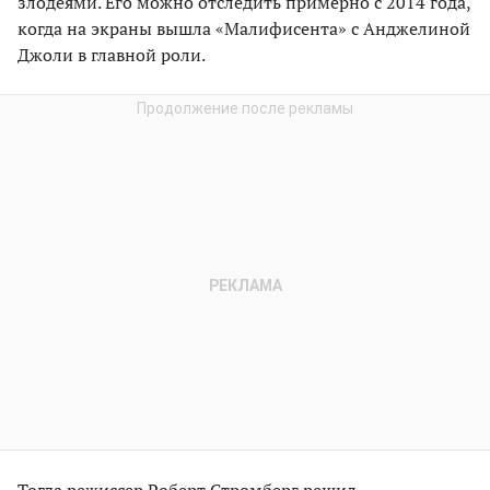
злодеями. Его можно отследить примерно с 2014 года,
когда на экраны вышла «Малифисента» с Анджелиной
Джоли в главной роли.
Тогда режиссер Роберт Стромберг решил