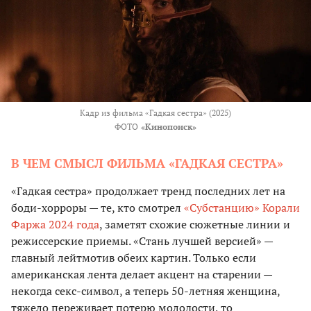
Кадр из фильма «Гадкая сестра» (2025)
ФОТО
«Кинопоиск»
В ЧЕМ СМЫСЛ ФИЛЬМА «ГАДКАЯ СЕСТРА»
«Гадкая сестра» продолжает тренд последних лет на
боди-хорроры — те, кто смотрел
«Субстанцию» Корали
Фаржа 2024 года
, заметят схожие сюжетные линии и
режиссерские приемы. «Стань лучшей версией» —
главный лейтмотив обеих картин. Только если
американская лента делает акцент на старении —
некогда секс-символ, а теперь 50-летняя женщина,
тяжело переживает потерю молодости, то