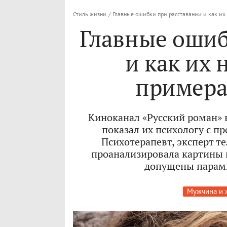
Стиль жизни
/
Главные ошибки при расставании и как их 
Главные ошиб
и как их 
примера
Киноканал «Русский роман» в
показал их психологу с п
Психотерапевт, эксперт т
проанализировала картины 
допущены парам
Мужчина и