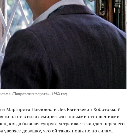
ильма «Покровские ворота», 1982 год
и Маргарита Павловна и Лев Евгеньевич Хоботовы. У
шая жена не в силах смириться с новыми отношениями
ец, когда бывшая супруга устраивает скандал перед его
 уверяет девушку, что ей такая ноша не по силам.