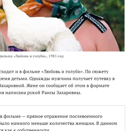
фильма «Любовь и голуби», 1985 год
сходит и в фильме «Любовь и голуби». По сюжету
тремя детьми. Однажды мужчина получает путевку в
 Захаровной. Жене он сообщает об этом в формате
ия написана рукой Раисы Захаровны.
 в фильме — прямое отражение послевоенного
 было намного меньше количества женщин. В данном
я как к собственности.