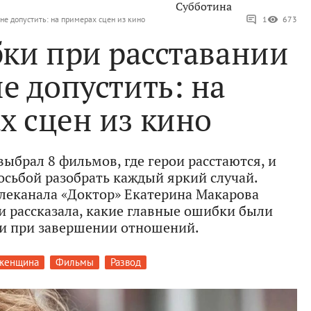
Субботина
не допустить: на примерах сцен из кино
1
673
ки при расставании
не допустить: на
х сцен из кино
ыбрал 8 фильмов, где герои расстаются, и
росьбой разобрать каждый яркий случай.
елеканала «Доктор» Екатерина Макарова
и рассказала, какие главные ошибки были
и при завершении отношений.
 женщина
Фильмы
Развод