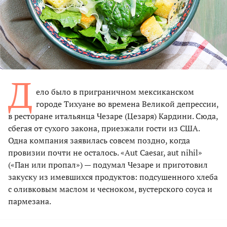
Д
ело было в пригра­­ничном мексиканском
городе Тихуане во времена Великой депрессии,
в ресторане итальянца Чезаре (Цезаря) Кардини. Сюда,
сбегая от сухого закона, приезжали гости из США.
Одна компания заявилась совсем поздно, когда
провизии почти не осталось. «Aut Caesar, aut nihil»
(«Пан или пропал») — подумал Чезаре и приготовил
закуску из имевшихся продуктов: подсушенного хлеба
с оливковым маслом и чесноком, вустерского соуса и
пармезана.