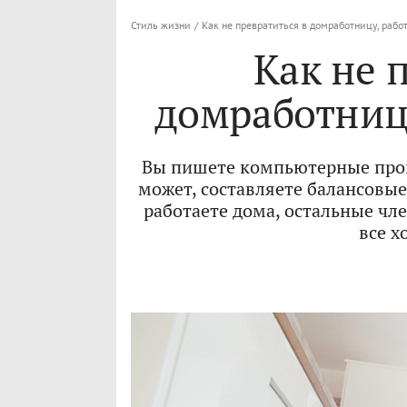
Стиль жизни
/
Как не превратиться в домработницу, рабо
Как не 
домработницу
Вы пишете компьютерные прог
может, составляете балансовы
работаете дома, остальные чл
все х