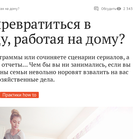
тая на дому?
Обсудить
2 343
превратиться в
, работая на дому?
раммы или сочиняете сценарии сериалов, а
е отчеты… Чем бы вы ни занимались, если вы
ены семьи невольно норовят взвалить на вас
озяйственные дела.
Практики how to