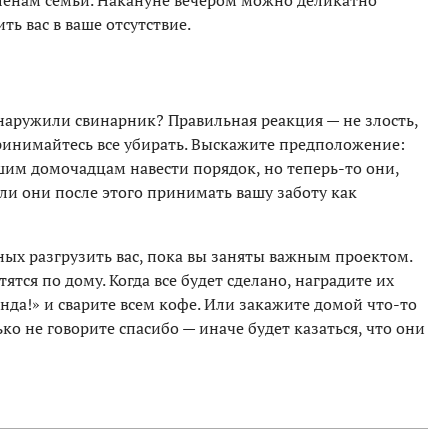
енам семьи. Накануне вечером можно деликатно
ть вас в ваше отсутствие.
наружили свинарник? Правильная реакция — не злость,
принимайтесь все убирать. Выскажите предположение:
шим домочадцам навести порядок, но теперь-то они,
 ли они после этого принимать вашу заботу как
ных разгрузить вас, пока вы заняты важным проектом.
ятся по дому. Когда все будет сделано, наградите их
да!» и сварите всем кофе. Или закажите домой что-то
ько не говорите спасибо — иначе будет казаться, что они