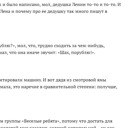
 и было написано, мол, дедушка Ленин то-то и то-то. И
 Лена и почему про ее дедушку так много пишут в
ублю?», мол, что, трудно сходить за чем-нибудь,
мал, что она иначе звучит: «Шах, порублю!».
онтировали машину. И вот дядя из смотровой ямы
умала, это наречие в сравнительной степени: получше,
м группы «Веселые ребята», потому что достать для
коловой мне казалось задачей непосильной – ну как