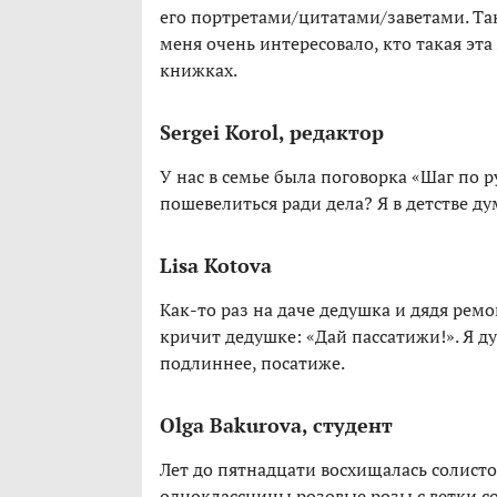
его портретами/цитатами/заветами. Так
меня очень интересовало, кто такая эта
книжках.
Sergei Korol, редактор
У нас в семье была поговорка «Шаг по р
пошевелиться ради дела? Я в детстве ду
Lisa Kotova
Как-то раз на даче дедушка и дядя рем
кричит дедушке: «Дай пассатижи!». Я д
подлиннее, посатиже.
Olga Bakurova, студент
Лет до пятнадцати восхищалась солисто
одноклассницы розовые розы с ветки со