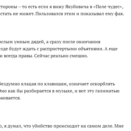
стороны – то есть если я вижу Якубовича в «Поле чудес»,
остать не может. Пользовался этим и показывал ему фак.
рослым умным дядей, а сразу после окончания
зде будут ждать с распростертыми объятиями. А еще
и всегда правы. Сейчас реально смешно.
 бездумно клацая по клавишам, означает оскорблять
но как бы разбирается в музыке, и вот эту галиматью
аивается.
но, я думал, что убийство происходит на самом деле. Мне