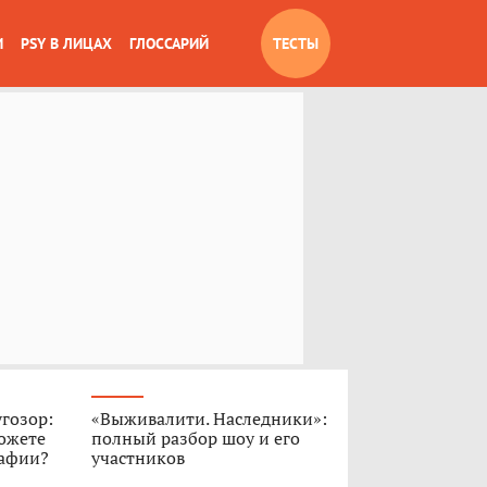
И
PSY В ЛИЦАХ
ГЛОССАРИЙ
ТЕСТЫ
угозор:
«Выживалити. Наследники»:
ожете
полный разбор шоу и его
рафии?
участников