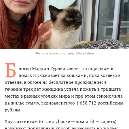
Фото из личного архива @madoline
Б
логер Мэдлин Гурлей следит за порядком в
домах и ухаживает за кошками, пока хозяева в
отъезде, в обмен на бесплатное проживание: в
течение трех лет женщина успела пожить в тридцати
местах в разных уголках мира и при этом сэкономила
на жилье сумму, эквивалентную 1 658 712 российским
рублям.
Хаусситтингом (от англ. house — дом и sit — сидеть)
называют популярный способ экономить на жилье: