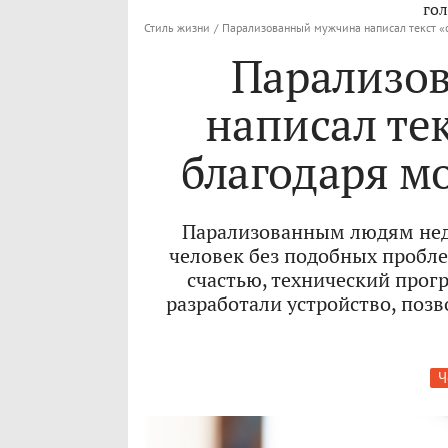
гол
Стиль жизни
/
Парализованный мужчина написал текст «
Парализо
написал те
благодаря м
Парализованным людям нед
человек без подобных пробле
счастью, технический прогр
разработали устройство, поз
Ч