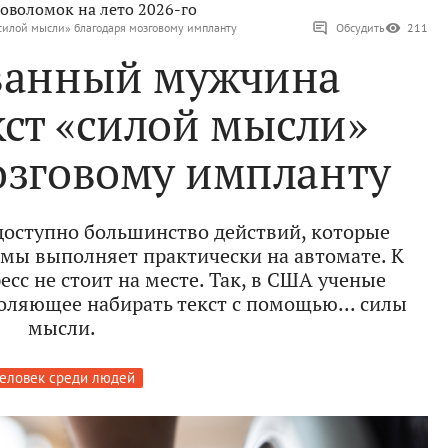
оволомок на лето 2026-го
силой мысли» благодаря мозговому импланту
Обсудить
211
ванный мужчина
кст «силой мысли»
озговому импланту
оступно большинство действий, которые
мы выполняет практически на автомате. К
есс не стоит на месте. Так, в США ученые
воляющее набирать текст с помощью... силы
мысли.
еловек среди людей