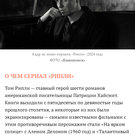
Кадр из мини-сериала «Рипли» (2024 год)
ФОТО
«Кинопоиск»
О ЧЕМ СЕРИАЛ «РИПЛИ»
Том Рипли — главный герой шести романов
американской писательницы Патриции Хайсмит.
Книги выходили с пятидесятых по девяностые годы
прошлого столетия, а некоторые из них были
экранизированы — самыми известными фильмами с
этим противоречивым персонажем стали «На ярком
солнце» с Аленом Делоном (1960 год) и «Талантливый