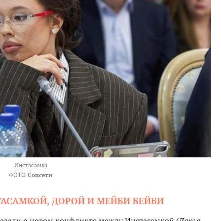
Инстасамка
ФОТО
Соцсети
АСАМКОЙ, ДОРОЙ И МЕЙБИ БЕЙБИ
казали о новом конфликте между Инстасамкой (
Дарья