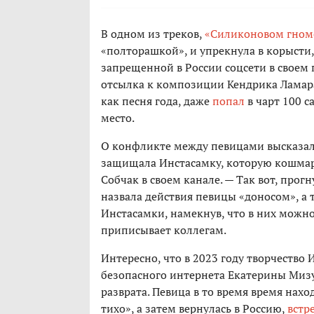
В одном из треков,
«Силиконовом гном
«полторашкой», и упрекнула в корысти
запрещенной в России соцсети в своем
отсылка к композиции Кендрика Лама
как песня года, даже
попал
в чарт 100 с
место.
О конфликте между певицами высказала
защищала Инстасамку, которую кошмар
Собчак в своем канале. — Так вот, про
назвала действия певицы «доносом», а
Инстасамки, намекнув, что в них можно
приписывает коллегам.
Интересно, что в 2023 году творчество
безопасного интернета Екатерины Миз
разврата. Певица в то время время нахо
тихо», а затем вернулась в Россию,
встр