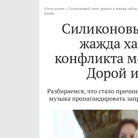
Стиль жизни
/
Силиконовый гном, доносы и жажда хайпа:
Бейби
Силиконовы
жажда ха
конфликта м
Дорой 
Разбираемся, что стало причин
музыка пропагандировать зап