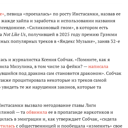
е»
, певица «проехалась» по росту Инстасамки, назвав ее
, жажде хайпа и заработка и использовании названия
 псевдониме. «Силиконовый гном», в котором есть
ра
Not Like Us
, получившей в 2025 году премию Грэмми
амых популярных треков в «Яндекс Музыке», заняв 32-е
сь и журналистка Ксения Собчак. «Помните, как я
ила Мизулина, в том числе за фейки? —
написала
гнувшийся под дракона сам становится драконом». Собчак
 также процитировала некоторые из треков самой
 увидеть те же нарушения законов, которые та
 Инстасамки вызвало негодование главы Лиги
улиной — та
обвинила
ее в пропаганде наркотиков и
дилась в эмиграции и, как утверждает Собчак, «сидела
етилась
с общественницей и пообещала «изменить» свое