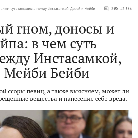
 в чем суть конфликта между Инстасамкой, Дорой и Мейби
2
12 366
й гном, доносы и
йпа: в чем суть
ежду Инстасамкой,
и Мейби Бейби
ой ссоры певиц, а также выясняем, может ли
рещенные вещества и нанесение себе вреда.