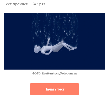
Тест
пройден 5547 раз
ФОТО
Shutterstock/Fotodom.ru
Начать тест