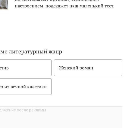
настроением, подскажет наш маленький тест.
ме литературный жанр
ктив
Женский роман
то из вечной классики