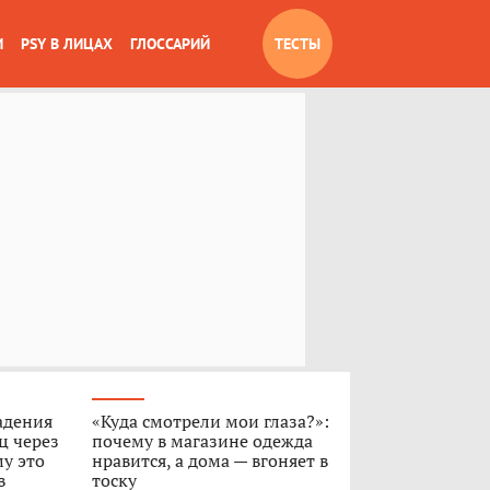
И
PSY В ЛИЦАХ
ГЛОССАРИЙ
ТЕСТЫ
адения
«Куда смотрели мои глаза?»:
ц через
почему в магазине одежда
му это
нравится, а дома — вгоняет в
в
тоску