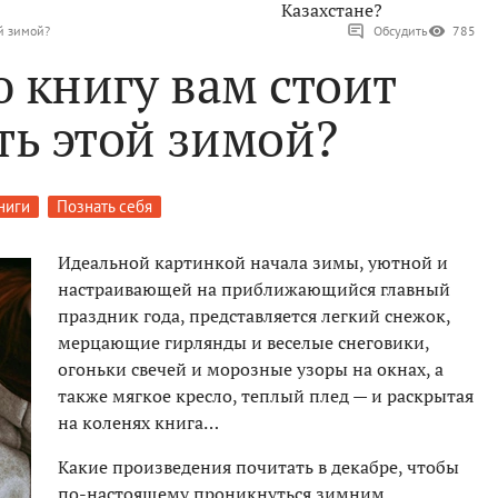
Казахстане?
ой зимой?
Обсудить
785
ю книгу вам стоит
ть этой зимой?
ниги
Познать себя
Идеальной картинкой начала зимы, уютной и
настраивающей на приближающийся главный
праздник года, представляется легкий снежок,
мерцающие гирлянды и веселые снеговики,
огоньки свечей и морозные узоры на окнах, а
также мягкое кресло, теплый плед — и раскрытая
на коленях книга…
Какие произведения почитать в декабре, чтобы
по-настоящему проникнуться зимним