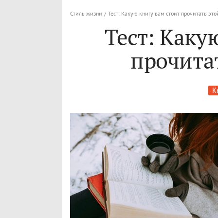
Стиль жизни
/
Тест: Какую книгу вам стоит прочитать эт
Тест: Каку
прочита
К