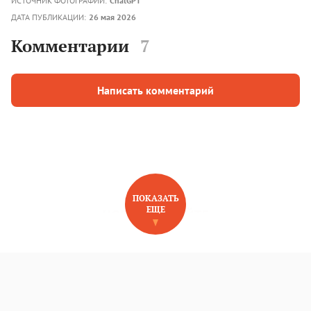
ИСТОЧНИК ФОТОГРАФИЙ:
ChatGPT
ДАТА ПУБЛИКАЦИИ:
26 мая 2026
Комментарии
7
Написать комментарий
ПОКАЗАТЬ
ЕЩЕ
НОВОЕ НА САЙТЕ