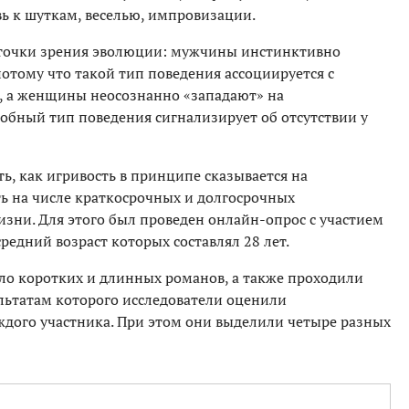
ь к шуткам, веселью, импровизации.
с точки зрения эволюции: мужчины инстинктивно
отому что такой тип поведения ассоциируется с
ю, а женщины неосознанно «западают» на
обный тип поведения сигнализирует об отсутствии у
ь, как игривость в принципе сказывается на
ть на числе краткосрочных и долгосрочных
зни. Для этого был проведен онлайн-опрос с участием
редний возраст которых составлял 28 лет.
ыло коротких и длинных романов, а также проходили
ультатам которого исследователи оценили
дого участника. При этом они выделили четыре разных