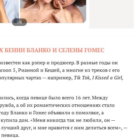
1/6
Х БЕННИ БЛАНКО И СЕЛЕНЫ ГОМЕС
 известен как рэпер и продюсер. В разные годы он
roon 5, Рианной и Кешей, а многие из треков с его
опулярных чартах — например,
Tik Tok, I Kissed a Girl,
лись, когда певице было всего 16 лет. Между
ужба, а об их романтических отношениях стало
году Бланко и Гомес объявили о помолвке, а
купила дом. «Меня никогда так не любили, он —
лучший друг, и мне нравится с ним делиться всем», —
 певица.