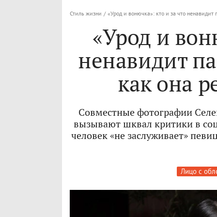
Стиль жизни
/
«Урод и вонючка»: кто и за что ненавидит 
«Урод и воню
ненавидит па
как она р
Совместные фотографии Селен
вызывают шквал критики в соц
человек «не заслуживает» певи
Лицо с обл