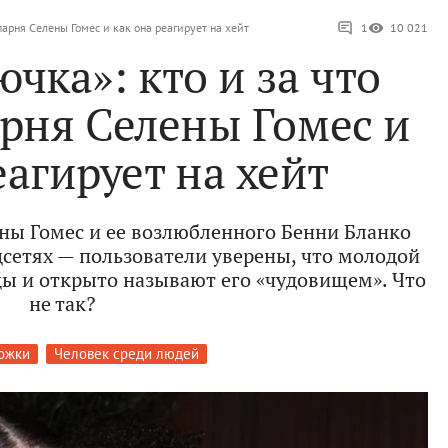
парня Селены Гомес и как она реагирует на хейт
1
10 021
чка»: кто и за что
рня Селены Гомес и
еагирует на хейт
ы Гомес и ее возлюбленного Бенни Бланко
сетях — пользователи уверены, что молодой
цы и открыто называют его «чудовищем». Что
не так?
ожки
Человек среди людей