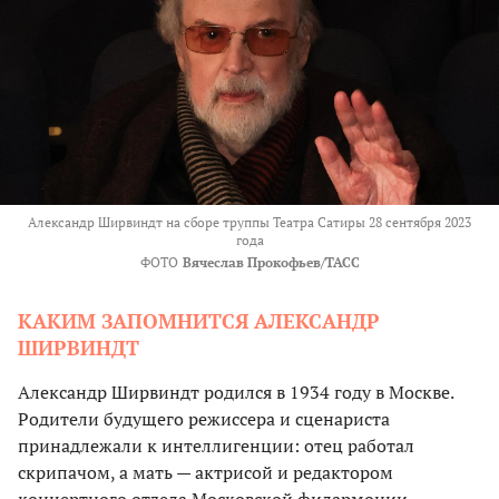
Александр Ширвиндт на сборе труппы Театра Сатиры 28 сентября 2023
года
ФОТО
Вячеслав Прокофьев/ТАСС
КАКИМ ЗАПОМНИТСЯ АЛЕКСАНДР
ШИРВИНДТ
Александр Ширвиндт родился в 1934 году в Москве.
Родители будущего режиссера и сценариста
принадлежали к интеллигенции: отец работал
скрипачом, а мать — актрисой и редактором