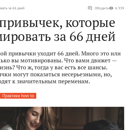
вать за 66 дней
Обсудить
6 339
 привычек, которые
ировать за 66 дней
вой привычки уходит 66 дней. Много это или
олько вы мотивированы. Что вами движет —
нь? Что ж, тогда у вас есть все шансы.
ки могут показаться несерьезными, но,
одят к значительным переменам.
Практики how to