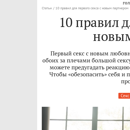
гол
Статьи
/
10 правил для первого секса с новым партнером
10 правил д
новым
Первый секс с новым любовн
обоих за плечами большой сексу
можете предугадать реакцию н
Чтобы «обезопасить» себя и 
пр
Секс