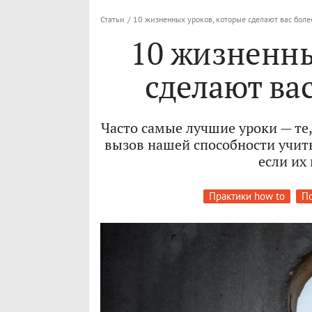
Статьи
/
10 жизненных уроков, которые сделают вас бол
10 жизненны
сделают ва
Часто самые лучшие уроки — те,
вызов нашей способности учить
если их 
Практики how to
По