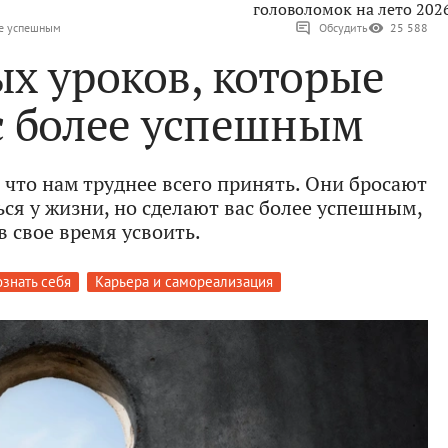
головоломок на лето 202
ее успешным
Обсудить
25 588
х уроков, которые
с более успешным
 что нам труднее всего принять. Они бросают
ся у жизни, но сделают вас более успешным,
в свое время усвоить.
знать себя
Карьера и самореализация