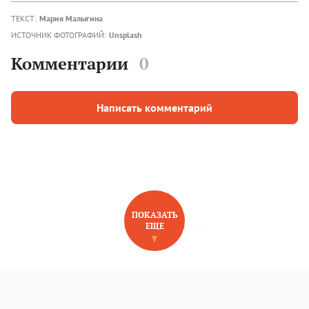
ТЕКСТ:
Мария Малыгина
ИСТОЧНИК ФОТОГРАФИЙ:
Unsplash
Комментарии
0
Написать комментарий
ПОКАЗАТЬ
ЕЩЕ
НОВОЕ НА САЙТЕ