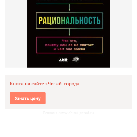
Книга на сайте «Читай-город»
Узнать цену
Реклама. www.chitai-gorod.ru