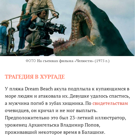
ФОТО
На съемках фильма «Челюсти» (1975 г.)
ТРАГЕДИЯ В ХУРГАДЕ
У пляжа Dream Beach акула подплыла к купающимся в
море людям и атаковала их. Девушке удалось спастись,
а мужчина погиб в зубах хищника. По
свидетельствам
очевидцев, он кричал и не мог выплыть.
Предположительно это был 23-летний иллюстратор,
уроженец Архангельска Владимир Попов,
проживавший некоторое время в Балашихе.